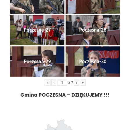
Poczesna-27
Poczesna-28
Poczesna-29
Poczesna-30
«
‹
z
7
›
»
Gmina POCZESNA – DZIĘKUJEMY !!!