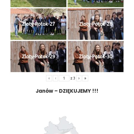
Zloty-Potok-27
Zloty-Potok-28
Zloty-Potok-29
Zloty-Potok-30
«
‹
z
3
›
»
Janów
– DZIĘKUJEMY !!!