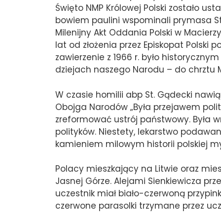
Święto NMP Królowej Polski zostało us
bowiem paulini wspominali prymasa St
Milenijny Akt Oddania Polski w Macier
lat od złożenia przez Episkopat Polsk
zawierzenie z 1966 r. było historyczn
dziejach naszego Narodu – do chrztu M
W czasie homilii abp St. Gądecki nawią
Obojga Narodów „Była przejawem polity
zreformować ustrój państwowy. Była w
polityków. Niestety, lekarstwo podawa
kamieniem milowym historii polskiej m
Polacy mieszkający na Litwie oraz mi
Jasnej Górze. Alejami Sienkiewicza prze
uczestnik miał biało-czerwoną przypink
czerwone parasolki trzymane przez ucz