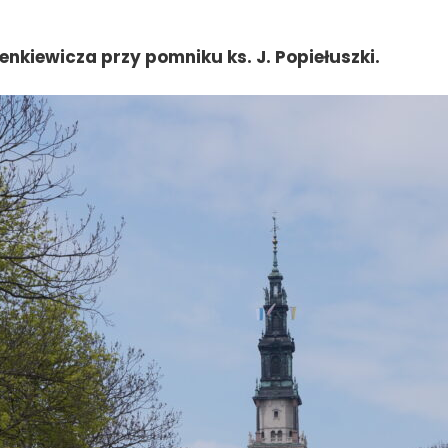
enkiewicza przy pomniku ks. J. Popiełuszki.