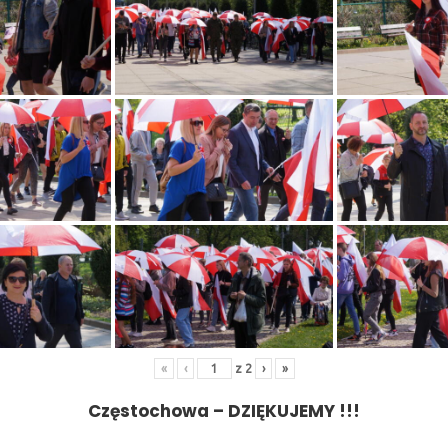
«
‹
z
2
›
»
Częstochowa – DZIĘKUJEMY !!!