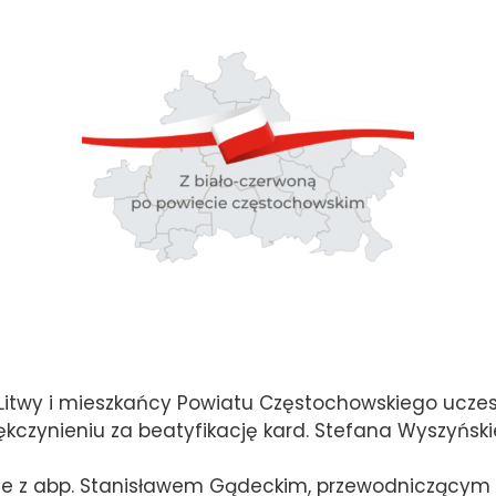
 Litwy i mieszkańcy Powiatu Częstochowskiego uczes
iękczynieniu za beatyfikację kard. Stefana Wyszyński
ele z abp. Stanisławem Gądeckim, przewodniczącym Ep