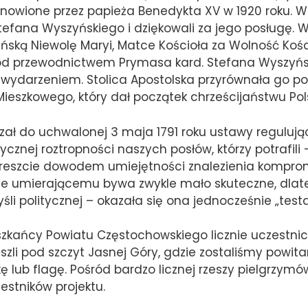
tanowione przez papieża Benedykta XV w 1920 roku. W
efana Wyszyńskiego i dziękowali za jego posługę. 
zyńską Niewolę Maryi, Matce Kościoła za Wolność Ko
i pod przewodnictwem Prymasa kard. Stefana Wyszyńs
ym wydarzeniem. Stolica Apostolska przyrównała go
ieszkowego, który dał początek chrześcijaństwu Pols
zał do uchwalonej 3 maja 1791 roku ustawy regulując
cznej roztropności naszych posłów, którzy potrafili
reszcie dowodem umiejętności znalezienia kompromi
ne umierającemu bywa zwykle mało skuteczne, dlate
yśli politycznej – okazała się ona jednocześnie „te
eszkańcy Powiatu Częstochowskiego licznie uczestni
szli pod szczyt Jasnej Góry, gdzie zostaliśmy powita
ę lub flagę. Pośród bardzo licznej rzeszy pielgrzymó
estników projektu.