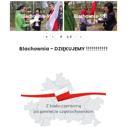
Blachownia-99
Blachownia-100
«
‹
z
4
›
»
Blachownia – DZIĘKUJEMY !!!!!!!!!!!